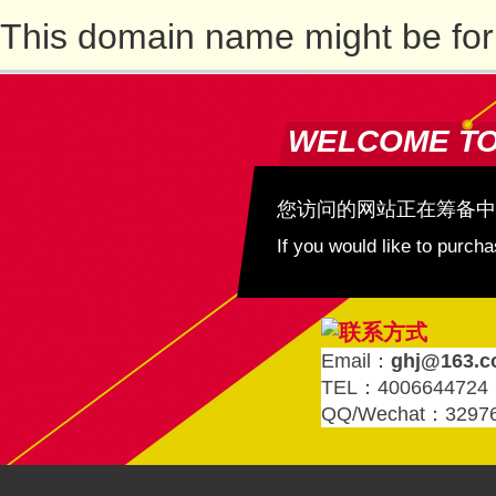
This domain name might be for
WELCOME T
您访问的网站正在筹备中
If you would like to purc
Email：
ghj@163.
TEL：4006644724
QQ/Wechat：3297